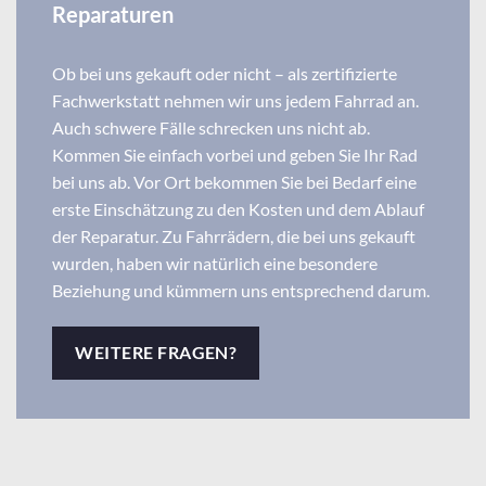
Reparaturen
Ob bei uns gekauft oder nicht – als zertifizierte
Fachwerkstatt nehmen wir uns jedem Fahrrad an.
Auch schwere Fälle schrecken uns nicht ab.
Kommen Sie einfach vorbei und geben Sie Ihr Rad
bei uns ab. Vor Ort bekommen Sie bei Bedarf eine
erste Einschätzung zu den Kosten und dem Ablauf
der Reparatur. Zu Fahrrädern, die bei uns gekauft
wurden, haben wir natürlich eine besondere
Beziehung und kümmern uns entsprechend darum.
WEITERE FRAGEN?