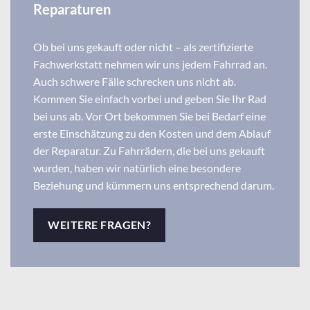
Reparaturen
Ob bei uns gekauft oder nicht – als zertifizierte
Fachwerkstatt nehmen wir uns jedem Fahrrad an.
Auch schwere Fälle schrecken uns nicht ab.
Kommen Sie einfach vorbei und geben Sie Ihr Rad
bei uns ab. Vor Ort bekommen Sie bei Bedarf eine
erste Einschätzung zu den Kosten und dem Ablauf
der Reparatur. Zu Fahrrädern, die bei uns gekauft
wurden, haben wir natürlich eine besondere
Beziehung und kümmern uns entsprechend darum.
WEITERE FRAGEN?