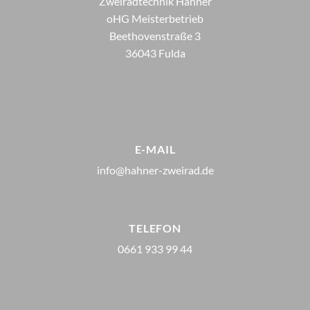
Zweiradtechnik Hahner
oHG Meisterbetrieb
Beethovenstraße 3
36043 Fulda
E-MAIL
info@hahner-zweirad.de
TELEFON
0661 933 99 44